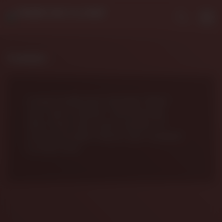
Contact
[contact-form][contact-field label=”Name”
type=”name” required=”1″][contact-field
label=”Email” type=”email” required=”1″]
[contact-field label=”Bericht” type=”textarea”]
[/contact-form]