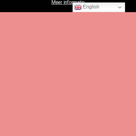
Meer informatie
English
Privacybeleid
Gebruiksvoorwaarden
Inhoud verwijderen
Ouderlijk toezicht
Onze websites
Adverteren
Links
Alle rechten voorbehouden. © 2022
TienerSexClusief.nl
Het is gebruikers verboden materiaal te plaatsen
waarop personen jonger dan 18 jaar worden afgebeeld