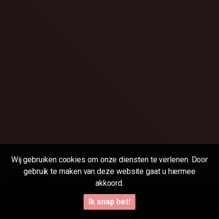
Wij gebruiken cookies om onze diensten te verlenen. Door
gebruik te maken van deze website gaat u hiermee
akkoord.
18 U.S.C 2257
Ik snap het!
DMCA