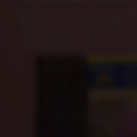
Nya casinospel i Sverige ger spelare chansen att upple
efter en excititerande och nyskapande spelupplevels
erbjuder moderna grafiker, spännande funktioner och en
om du kan landa en stor vinst över skatten i detta populä
symboler och freespins är bara några av de exklusiva 
varför inte prova det själv och se om du kan bli en vinna