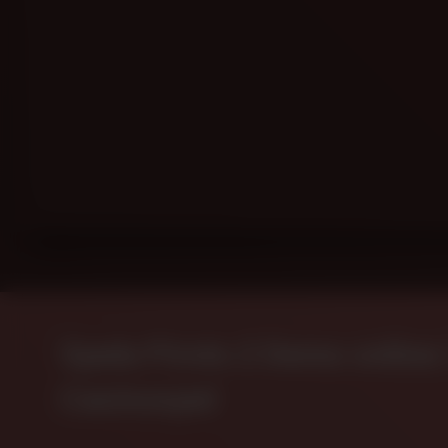
Spela Pirots 2 Demo online i
Casinospel