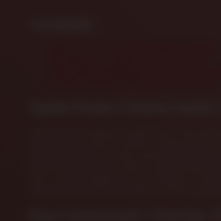
Contents
Spela Pirots 2 Demo Gratis: En guide för Sverige
Nya Casinospel i Sverige: Prova Pirots 2 Demo
Gratis Casino Underhållning i Sverige: Pirots 2 De
Sveriges Casinospel Utan Risiko: Pirots 2 Demo
Spela Pirots 2 Demo Gratis:
Välkomna till vår guiding om Spela Pirots 2 Demo Gratis
demoen utan risk, då är du här rätt. Vi kommer att täcka
kan förvänta dig. Låt oss börja med att klargöra att det 
data för att spela Pirots 2-demoen. Istället kan du bara 
det en utmärkt möjlighet för dig att utvärdera om detta
riktiga insättningar. Låt oss nu titta på var du kan spela
Nya Casinospel i Sverige: 