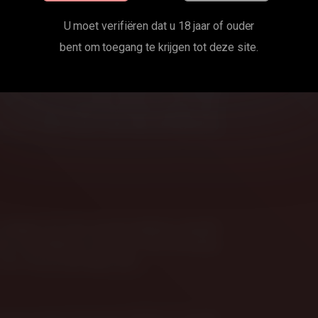
Risiko: Pirots 2 Demo
U moet verifiëren dat u 18 jaar of ouder
ko: Pirots 2 Demo. I den här artikeln får du
bent om toegang te krijgen tot deze site.
gligt utan risk för dig som spelare i Sverige.
tioner och möjlighet att vinna stora belopp.
taganden för ditt eget kapital. Vi har också
et, så att du enkelt kan hitta ett casino som
de mest sålda casino spel utan att behöva ta
möjlighet att testa spelutvecklarnas senaste
igt underhållande och det är lätt att komma
om vill prova på något nytt!”