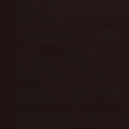
“Jag har precis provat på Spela Pirots 2 Demo online och
och spelet är väldigt lätt att förstå. Det är lite bekymm
någon risk. Jag skulle definitivt rekommendera det här c
och inte vill satsa pengar.”
Vilka är kraven för att spela Pirots 2 Demo gratis onlin
en internetförbindelse och en dator eller mobilenhet.
Var finns
Pirots 2
Demo tillgängligt att spela g
casinowebbplatser som erbjuder spelet utan kostnad som
Är det lagligt att spela Pirots 2 Demo online i Sverige? J
online i Sverige, förutsatt att du är över 18 år gammal oc
Har Pirots 2 Demo samma funktioner och egenskaper s
Ja, Pirots 2 Demo är en exakt kopia av den riktiga spe
pengar när man spelar den gratis.
Vilka fördelar har det med att spela Pirots 2 Dem
speltekniker och strategier utan att behöva spela för ri
risker eller förpliktelser.