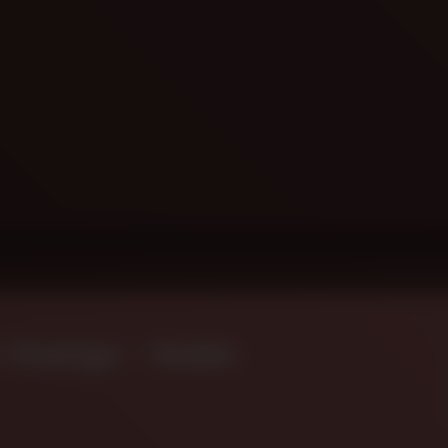
 Sverige – Gratis