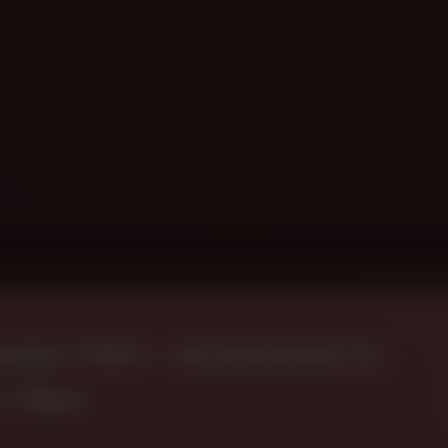
кера 1Win – возможность
а 1Вин