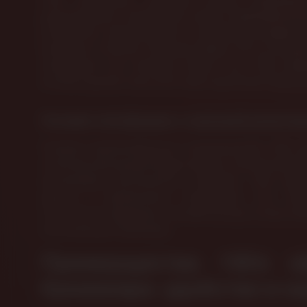
удовлетворить потребности самых требовательны
количество предложений по различным видам спо
теннисом и боксом. Каждый найдет что-то по душ
спортсмена или команду. Более того, 1Win пре
которые делают ваш опыт игры еще более приятн
Онлайн-платформа с хорошей репутац
Помимо привлекательных возможностей, 1Win яв
отличной репутацией среди игроков. Использован
механизмов безопасности позволяет 1Win гара
данных и финансовых транзакций. Они такж
клиентскую поддержку, которая всегда готова по
возникающие проблемы.
Преимущества 1Win оф
букмекера: удобство и 