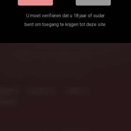
то особенное и уникальное. Применение
U moet verifiëren dat u 18 jaar of ouder
ний позволяет игрокам наслаждаться
bent om toegang te krijgen tot deze site.
укмекерская контора 1Win предоставляет
оков и любителей спорта, предлагая
тать на ставках на спорт? 1Win дает вам
 необходимое для полноценного и
классические карточные и настольные
, на которые вы можете делать ставки.
орые нужно знать
порт
х событий и ставок, позволяющий