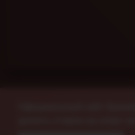
Официальный сайт букме
делать ставки на спорт н