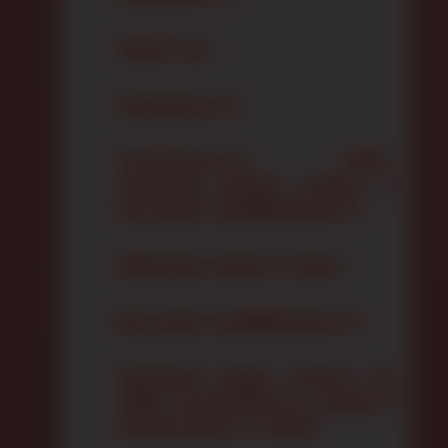
Удобство
Надежность
Особенности 1Win:
широкая линия ставок и
высокие коэффициенты
Широкая линия ставок
Высокие коэффициенты
Топовые виды спорта на
1Win: возможность делать
прибыльные ставки