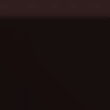
rigen
Acteurs
Tags
Blog
Contact