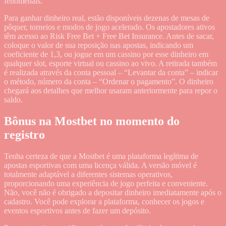
fenomenais.
Para ganhar dinheiro real, estão disponíveis dezenas de mesas de
pôquer, torneios e modos de jogo acelerado. Os apostadores ativos
têm acesso ao Risk Free Bet + Free Bet Insurance. Antes de sacar,
coloque o valor de sua reposição nas apostas, indicando um
coeficiente de 1,3, ou jogue em um cassino por esse dinheiro em
qualquer slot, esporte virtual ou cassino ao vivo. A retirada também
é realizada através da conta pessoal – “Levantar da conta” – indicar
o método, número da conta – “Ordenar o pagamento”. O dinheiro
chegará aos detalhes que melhor usaram anteriormente para repor o
saldo.
Bônus na Mostbet no momento do
registro
Tenha certeza de que a Mostbet é uma plataforma legítima de
apostas esportivas com uma licença válida. A versão móvel é
totalmente adaptável a diferentes sistemas operativos,
proporcionando uma experiência de jogo perfeita e conveniente.
Não, você não é obrigado a depositar dinheiro imediatamente após o
cadastro. Você pode explorar a plataforma, conhecer os jogos e
eventos esportivos antes de fazer um depósito.