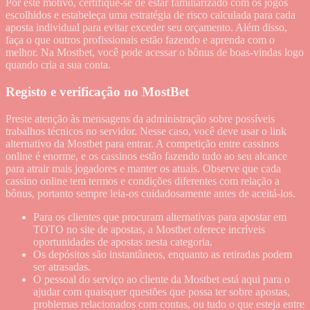
Por este motivo, certifique-se de estar familiarizado com os jogos
escolhidos e estabeleça uma estratégia de risco calculada para cada
aposta individual para evitar exceder seu orçamento. Além disso,
faça o que outros profissionais estão fazendo e aprenda com o
melhor. Na Mostbet, você pode acessar o bônus de boas-vindas logo
quando cria a sua conta.
Registo e verificação no MostBet
Preste atenção às mensagens da administração sobre possíveis
trabalhos técnicos no servidor. Nesse caso, você deve usar o link
alternativo da Mostbet para entrar. A competição entre cassinos
online é enorme, e os cassinos estão fazendo tudo ao seu alcance
para atrair mais jogadores e manter os atuais. Observe que cada
cassino online tem termos e condições diferentes com relação a
bônus, portanto sempre leia-os cuidadosamente antes de aceitá-los.
Para os clientes que procuram alternativas para apostar em
TOTO no site de apostas, a Mostbet oferece incríveis
oportunidades de apostas nesta categoria.
Os depósitos são instantâneos, enquanto as retiradas podem
ser atrasadas.
O pessoal do serviço ao cliente da Mostbet está aqui para o
ajudar com quaisquer questões que possa ter sobre apostas,
problemas relacionados com contas, ou tudo o que esteja entre