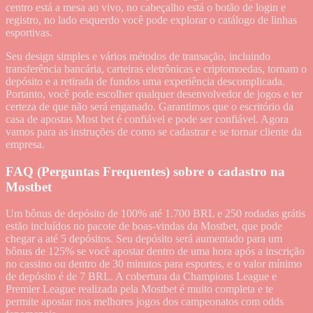
centro está a mesa ao vivo, no cabeçalho está o botão de login e
registro, no lado esquerdo você pode explorar o catálogo de linhas
esportivas.
Seu design simples e vários métodos de transação, incluindo
transferência bancária, carteiras eletrônicas e criptomoedas, tornam o
depósito e a retirada de fundos uma experiência descomplicada.
Portanto, você pode escolher qualquer desenvolvedor de jogos e ter
certeza de que não será enganado. Garantimos que o escritório da
casa de apostas Most bet é confiável e pode ser confiável. Agora
vamos para as instruções de como se cadastrar e se tornar cliente da
empresa.
FAQ (Perguntas Frequentes) sobre o cadastro na
Mostbet
Um bônus de depósito de 100% até 1.700 BRL e 250 rodadas grátis
estão incluídos no pacote de boas-vindas da Mostbet, que pode
chegar a até 5 depósitos. Seu depósito será aumentado para um
bônus de 125% se você apostar dentro de uma hora após a inscrição
no cassino ou dentro de 30 minutos para esportes, e o valor mínimo
de depósito é de 7 BRL. A cobertura da Champions League e
Premier League realizada pela Mostbet é muito completa e te
permite apostar nos melhores jogos dos campeonatos com odds