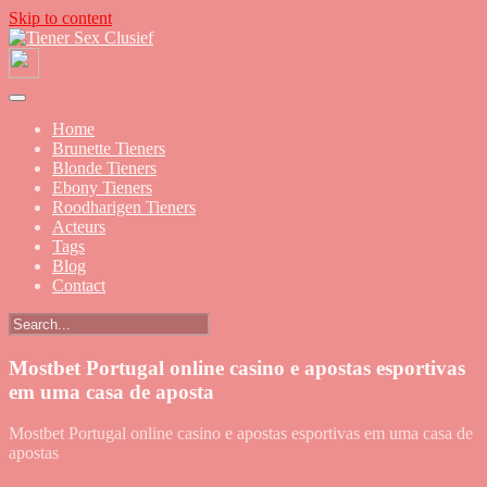
Skip to content
Home
Brunette Tieners
Blonde Tieners
Ebony Tieners
Roodharigen Tieners
Acteurs
Tags
Blog
Contact
Mostbet Portugal online casino e apostas esportivas
em uma casa de aposta
Mostbet Portugal online casino e apostas esportivas em uma casa de
apostas