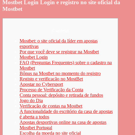
Mostbet Login Login e registro no site oficial da
Mostbet
Content
Mostbet: o site oficial da líder em apostas
esportivas
Por que você deve se registrar na Mostbet
Mostbet Login
FAQ (Perguntas Frequentes) sobre o cadastro na
Mostbet
Bônus na Mostbet no momento do registro
Registo e verificação no MostBet
Apostar no Cybersport
Processo de Verificação da Conta
Conta pessoal: depósito e retirada de fundos
Jogo do Dia
Verificação de contas na Mostbet
A funcionalidade do escritório da casa de apostas
é aberta a todos
Apostas desportivas online na casa de apostas
Mostbet Portugal
Escolha da moeda no site oficial