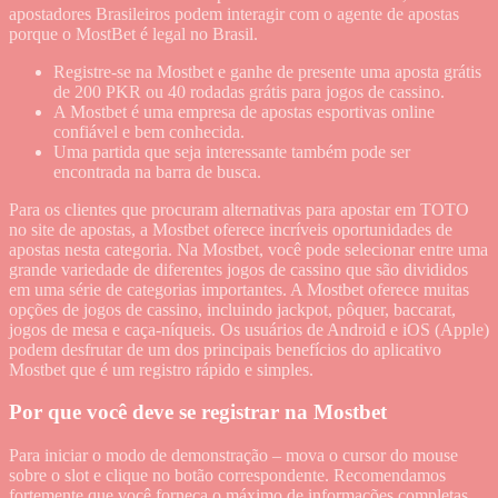
apostadores Brasileiros podem interagir com o agente de apostas
porque o MostBet é legal no Brasil.
Registre-se na Mostbet e ganhe de presente uma aposta grátis
de 200 PKR ou 40 rodadas grátis para jogos de cassino.
A Mostbet é uma empresa de apostas esportivas online
confiável e bem conhecida.
Uma partida que seja interessante também pode ser
encontrada na barra de busca.
Para os clientes que procuram alternativas para apostar em TOTO
no site de apostas, a Mostbet oferece incríveis oportunidades de
apostas nesta categoria. Na Mostbet, você pode selecionar entre uma
grande variedade de diferentes jogos de cassino que são divididos
em uma série de categorias importantes. A Mostbet oferece muitas
opções de jogos de cassino, incluindo jackpot, pôquer, baccarat,
jogos de mesa e caça-níqueis. Os usuários de Android e iOS (Apple)
podem desfrutar de um dos principais benefícios do aplicativo
Mostbet que é um registro rápido e simples.
Por que você deve se registrar na Mostbet
Para iniciar o modo de demonstração – mova o cursor do mouse
sobre o slot e clique no botão correspondente. Recomendamos
fortemente que você forneça o máximo de informações completas