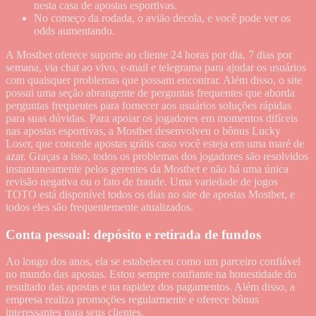
nesta casa de apostas esportivas.
No começo da rodada, o avião decola, e você pode ver os
odds aumentando.
A Mostbet oferece suporte ao cliente 24 horas por dia, 7 dias por
semana, via chat ao vivo, e-mail e telegrama para ajudar os usuários
com quaisquer problemas que possam encontrar. Além disso, o site
possui uma seção abrangente de perguntas frequentes que aborda
perguntas frequentes para fornecer aos usuários soluções rápidas
para suas dúvidas. Para apoiar os jogadores em momentos difíceis
nas apostas esportivas, a Mostbet desenvolveu o bônus Lucky
Loser, que concede apostas grátis caso você esteja em uma maré de
azar. Graças a isso, todos os problemas dos jogadores são resolvidos
instantaneamente pelos gerentes da Mostbet e não há uma única
revisão negativa ou o fato de fraude. Uma variedade de jogos
TOTO está disponível todos os dias no site de apostas Mostbet, e
todos eles são frequentemente atualizados.
Conta pessoal: depósito e retirada de fundos
Ao longo dos anos, ela se estabeleceu como um parceiro confiável
no mundo das apostas. Estou sempre confiante na honestidade do
resultado das apostas e na rapidez dos pagamentos. Além disso, a
empresa realiza promoções regularmente e oferece bônus
interessantes para seus clientes.