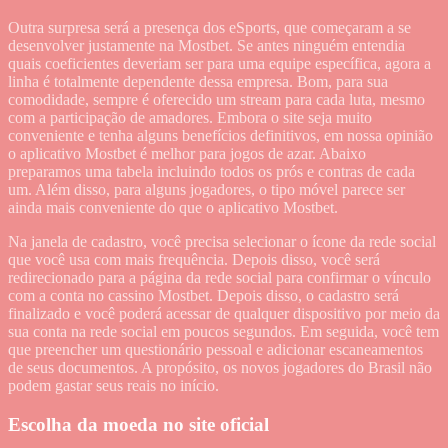
Outra surpresa será a presença dos eSports, que começaram a se
desenvolver justamente na Mostbet. Se antes ninguém entendia
quais coeficientes deveriam ser para uma equipe específica, agora a
linha é totalmente dependente dessa empresa. Bom, para sua
comodidade, sempre é oferecido um stream para cada luta, mesmo
com a participação de amadores. Embora o site seja muito
conveniente e tenha alguns benefícios definitivos, em nossa opinião
o aplicativo Mostbet é melhor para jogos de azar. Abaixo
preparamos uma tabela incluindo todos os prós e contras de cada
um. Além disso, para alguns jogadores, o tipo móvel parece ser
ainda mais conveniente do que o aplicativo Mostbet.
Na janela de cadastro, você precisa selecionar o ícone da rede social
que você usa com mais frequência. Depois disso, você será
redirecionado para a página da rede social para confirmar o vínculo
com a conta no cassino Mostbet. Depois disso, o cadastro será
finalizado e você poderá acessar de qualquer dispositivo por meio da
sua conta na rede social em poucos segundos. Em seguida, você tem
que preencher um questionário pessoal e adicionar escaneamentos
de seus documentos. A propósito, os novos jogadores do Brasil não
podem gastar seus reais no início.
Escolha da moeda no site oficial