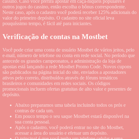
cassino. Caso você prefira apostar em caça-níqueis populares e
outros jogos do cassino, então escolha o bônus correspondente.
Neste caso, após o cadastro você poderá receber 125% adicionais do
valor do primeiro depósito. O cadastro no site oficial leva
pouquíssimo tempo, é fácil até para iniciantes.
Verificação de contas na Mostbet
Você pode criar uma conta de usuário Mostbet de vários jeitos, pelo
e-mail, número de telefone ou conta em rede social. No período que
antecede os grandes campeonatos, a administração da loja de
apostas está lançando a rede Mostbet Promo Code. Novos cupons
são publicados na página inicial do site, enviados a apostadores
ativos pelo correio, distribuídos através de fóruns temáticos
brasileiros e comunidades em redes sociais. Os códigos
promocionais incluem ofertas gratuitas de alto valor e presentes de
depósito.
Abaixo preparamos uma tabela incluindo todos os prós e
contras de cada um.
Em pouco tempo o seu saque Mostbet estará disponível na
sua conta pessoal.
Após o cadastro, você poderá entrar no site do Mostbet,
acessar a área do usuário e efetuar um depósito.
O principal é que você tenha um telefone celular e uma